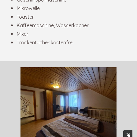
Mikrowelle
Toaster
Kaffeemaschine, Wasserkocher
Mixer
Trockentücher kostenfrei